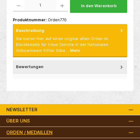
Produkt Anzahl: Gib den gewünschten Wert ein oder benutze die Schaltflächen um die 
In den Warenkorb
Produktnummer:
Orden770
Beschreibung
Sie bieten hier auf einen original alten Orden im
Etui:Medaille für treue Dienste in der Nationalen
Volksarmeein 900er Silbe…
Mehr
Bewertungen
NEWSLETTER
ÜBER UNS
ORDEN / MEDAILLEN