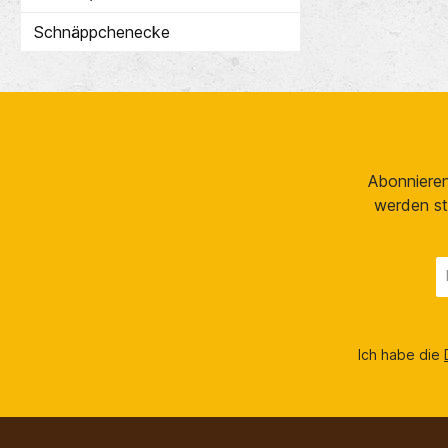
Schnäppchenecke
Abonnieren
werden st
E
Ma
A
*
Ich habe die