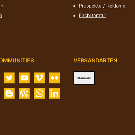
en
Prospekte / Reklame
n
Fachliteratur
OMMUNITIES
VERSANDARTEN
Standard
gram
Twitter
YouTube
Vimeo
Flickr
k
Blogger
Blog
WhatsApp
LinkedIn