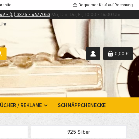
rantie
Bequemer Kauf auf Rechnung
49 - (0) 3375 - 4677053
Mo, Die, Do, Fr, 10:00 - 16:00 Uhr
 Uhr
0,00 €
ÜCHER / REKLAME
SCHNÄPPCHENECKE
925 Silber