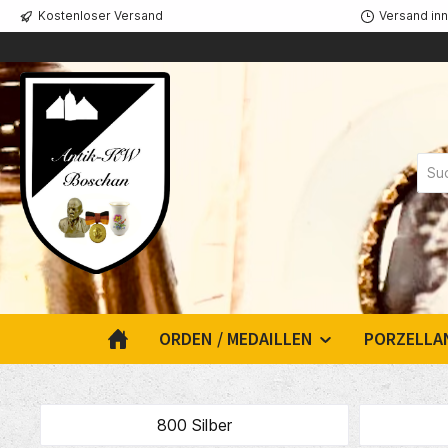
Kostenloser Versand
Versand in
springen
Zur Hauptnavigation springen
ORDEN / MEDAILLEN
PORZELLA
800 Silber